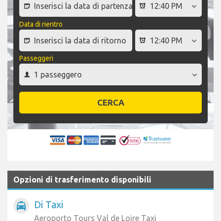
Data di rientro
Passeggeri
CERCA
Opzioni di trasferimento disponibili
Di Taxi
local_taxi
Aeroporto Tours Val de Loire Taxi