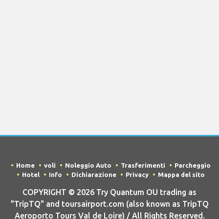
Home
voli
Noleggio Auto
Trasferimenti
Parcheggio
Hotel
Info
Dichiarazione
Privacy
Mappa del sito
COPYRIGHT © 2026 Try Quantum OU trading as
"TripTQ" and toursairport.com (also known as TripTQ
Aeroporto Tours Val de Loire) / All Rights Reserved.